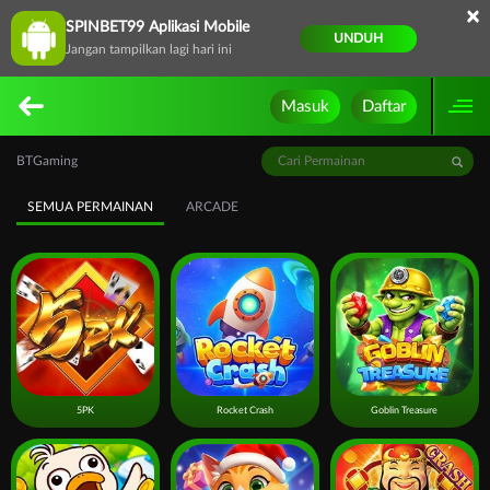
×
SPINBET99 Aplikasi Mobile
UNDUH
Jangan tampilkan lagi hari ini
Masuk
Daftar
BTGaming
SEMUA PERMAINAN
ARCADE
5PK
Rocket Crash
Goblin Treasure