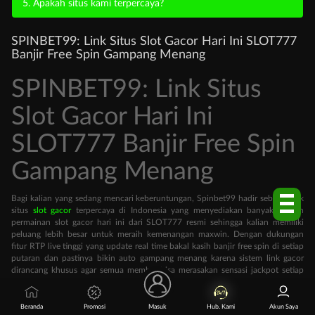
5. Apakah situs kami terpercaya?
SPINBET99: Link Situs Slot Gacor Hari Ini SLOT777
Banjir Free Spin Gampang Menang
SPINBET99: Link Situs
Slot Gacor Hari Ini
SLOT777 Banjir Free Spin
Tap Saya!
Gampang Menang
Bagi kalian yang sedang mencari keberuntungan, Spinbet99 hadir sebagai link
situs
slot gacor
terpercaya di Indonesia yang menyediakan banyak pilihan
permainan slot gacor hari ini dari SLOT777 resmi sehingga kalian memiliki
peluang lebih besar untuk meraih kemenangan maxwin. Dengan dukungan
fitur RTP live tinggi yang update real time bakal kasih banjir free spin di setiap
putaran dan pastinya bikin auto gampang menang karena sistem link gacor
dirancang khusus agar semua member bisa merasakan sensasi jackpot setiap
hari. Kami berkomitmen memberikan pengalaman bermain
slot
online terbaik
dengan akses lebih mudah dan cepat, jadi jangan lewatkan kesempatan emas
ini untuk mengubah modal kecil menjadi keuntungan besar bersama komunitas
Beranda
Promosi
Masuk
Hub. Kami
Akun Saya