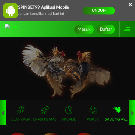
×
SPINBET99 Aplikasi Mobile
UNDUH
Jangan tampilkan lagi hari ini
Masuk
Daftar
L
OLAHRAGA
CRASH GAME
ARCADE
POKER
SABUNG AYAM