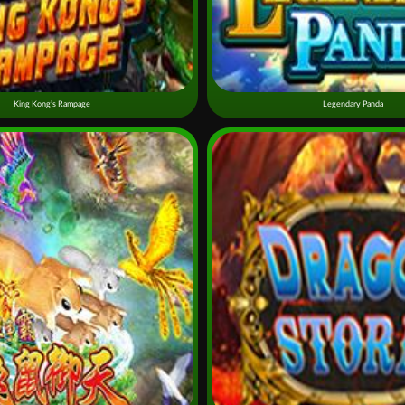
King Kong’s Rampage
Legendary Panda