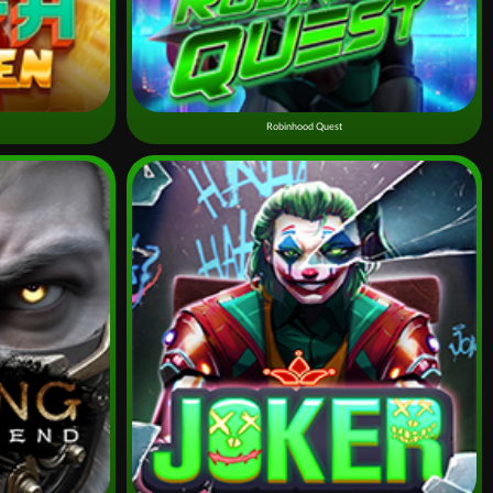
Robinhood Quest