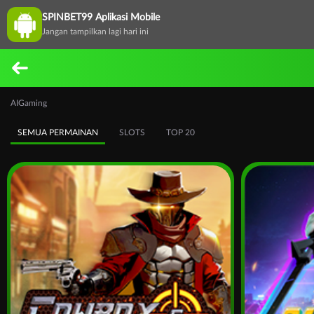
SPINBET99 Aplikasi Mobile
Jangan tampilkan lagi hari ini
AIGaming
SEMUA PERMAINAN
SLOTS
TOP 20