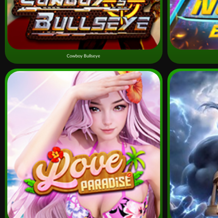
Cowboy Bullseye