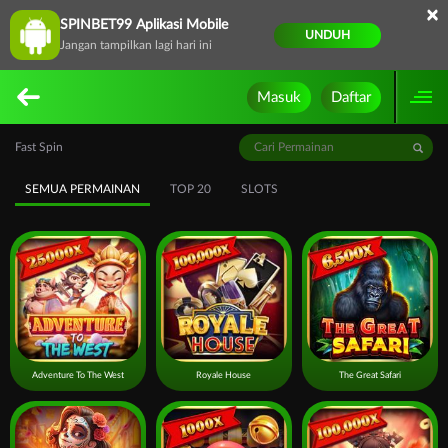
×
SPINBET99 Aplikasi Mobile
UNDUH
Jangan tampilkan lagi hari ini
Masuk
Daftar
Fast Spin
SEMUA PERMAINAN
TOP 20
SLOTS
Adventure To The West
Royale House
The Great Safari