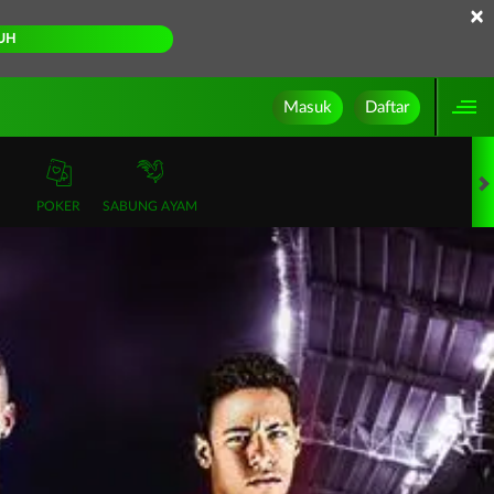
×
UH
Masuk
Daftar
POKER
SABUNG AYAM