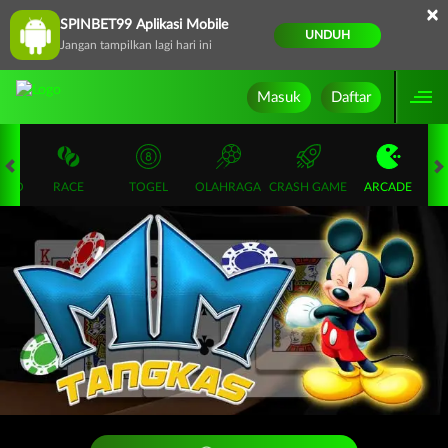
×
SPINBET99 Aplikasi Mobile
UNDUH
Jangan tampilkan lagi hari ini
Masuk
Daftar
SINO
RACE
TOGEL
OLAHRAGA
CRASH GAME
ARCADE