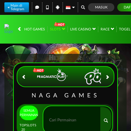
Main di
MASUK
DAF
Telegram
IDR
12,663,173,
HOT GAMES
SLOTS
LIVE CASINO
RACE
TOGE
NAGA GAMES
SEMUA
PERMAINAN
TOP
SLOTS
20