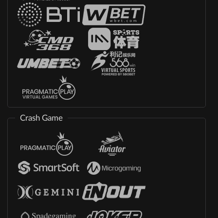
Crash Game