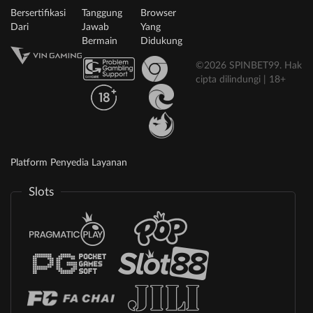
Bersertifikasi
Tanggung
Browser
Dari
Jawab
Yang
Bermain
Didukung
©2026 SPINBET99. Hak
cipta dilindungi | 18+
Platform Penyedia Layanan
Slots