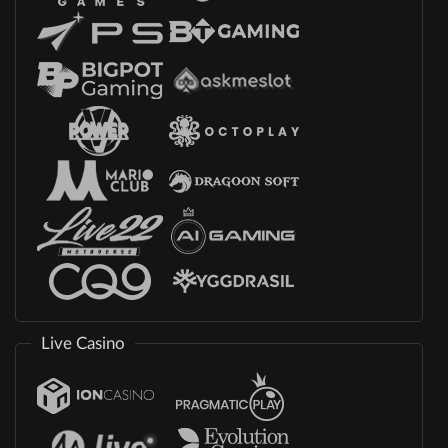
Live Casino