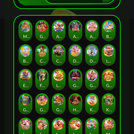
Mermaid's Treasure
Gladiators
Adventures Of Caramelo
Amazing Circus
Aphrodite - Goddess of Love
Bierfest Delight
Bikini Babes
Chasing Leprechaun Coins
Countdown to Fortune
Dragon Wonder
Ducky Spin
Legendary El Toro
Empress of the Black Seas
Forbidden Island
Longevity dragon(Fulong)
Gangster's Paradise
Gates Of Kunlun
God of Fortune
Gold Seekers
Golden Gallop
Golden Hatch
Heavenly Sage
Kawaii Neko
Kung Fu Warrior