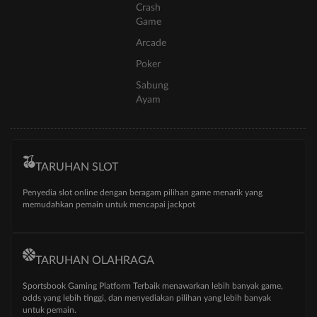
Crash
Game
Arcade
Poker
Sabung
Ayam
TARUHAN SLOT
Penyedia slot online dengan beragam pilihan game menarik yang
memudahkan pemain untuk mencapai jackpot
TARUHAN OLAHRAGA
Sportsbook Gaming Platform Terbaik menawarkan lebih banyak game,
odds yang lebih tinggi, dan menyediakan pilihan yang lebih banyak
untuk pemain.