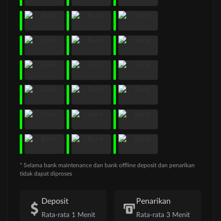
* Selama bank maintenance dan bank offline deposit dan penarikan
tidak dapat diproses
Deposit
Penarikan
Rata-rata 1 Menit
Rata-rata 3 Menit