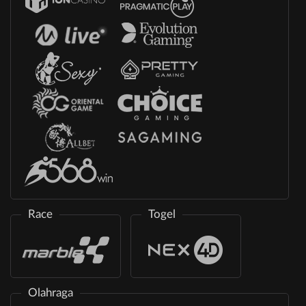
Race
Togel
Olahraga