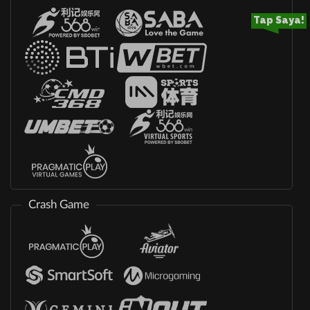
Tap Saya!
Crash Game