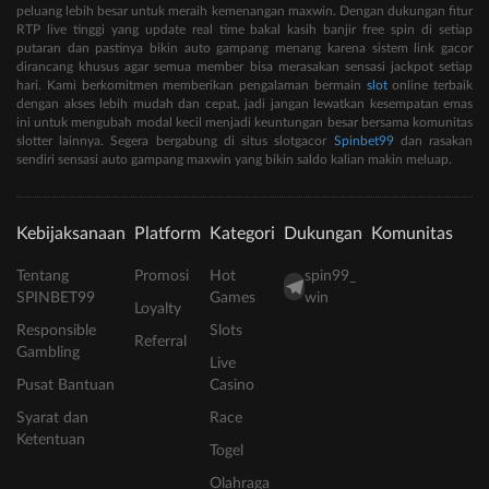
peluang lebih besar untuk meraih kemenangan maxwin. Dengan dukungan fitur
RTP live tinggi yang update real time bakal kasih banjir free spin di setiap
putaran dan pastinya bikin auto gampang menang karena sistem link gacor
dirancang khusus agar semua member bisa merasakan sensasi jackpot setiap
hari. Kami berkomitmen memberikan pengalaman bermain
slot
online terbaik
dengan akses lebih mudah dan cepat, jadi jangan lewatkan kesempatan emas
ini untuk mengubah modal kecil menjadi keuntungan besar bersama komunitas
slotter lainnya. Segera bergabung di situs slotgacor
Spinbet99
dan rasakan
sendiri sensasi auto gampang maxwin yang bikin saldo kalian makin meluap.
Kebijaksanaan
Platform
Kategori
Dukungan
Komunitas
Tentang
Promosi
Hot
spin99_
SPINBET99
Games
win
Loyalty
Responsible
Slots
Referral
Gambling
Live
Pusat Bantuan
Casino
Syarat dan
Race
Ketentuan
Togel
Olahraga