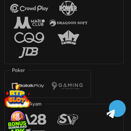
Poker
Sabung Ayam