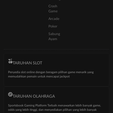
Crash
Game
Arcade
Poker
Sabung
Ayam
TARUHAN SLOT
Penyedia slot online dengan beragam pilihan game menarik yang
memudahkan pemain untuk mencapai jackpot
TARUHAN OLAHRAGA
Sportsbook Gaming Platform Terbaik menawarkan lebih banyak game,
odds yang lebih tinggi, dan menyediakan pilihan yang lebih banyak