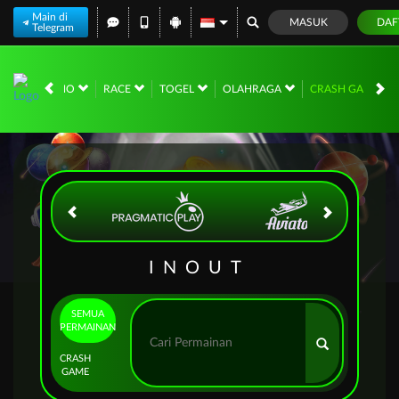
Main di
MASUK
DAF
Telegram
LIVE CASINO
RACE
TOGEL
OLAHRAGA
CRASH GAME
INOUT
SEMUA
PERMAINAN
CRASH
GAME