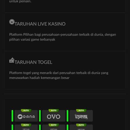
untuk pemain.
TARUHAN LIVE KASINO
Platform Pilihan bagi perusahaan-perusahaan terbaik di dunia, dengan
pilihan variasi game terbanyak
TARUHAN TOGEL
Platform togel yang menarik dari perusahan terbaik di dunia yang
menawarkan hadiah kemenangan besar