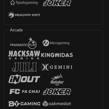
Arcade