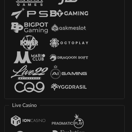
Live Casino