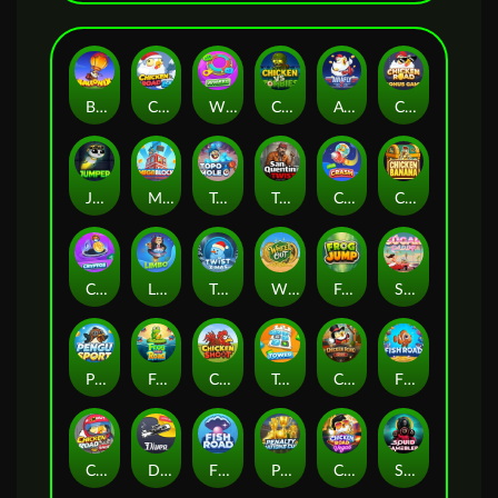
BalloniX
Chicken Road Ice
Wheel
Chicken vs Zombies
AVIA FLY 2
Chicken Road Bonus
Jumper
MegaBlock
Topo Mole
Twist San Quentin
Crash
Chicken Banana
Cryptos
Limbo
Twist X-mas
Wheel Out
Frog Jump
SugarDaddy
Pengu Sport
Frog Road
Chicken Shoot
Tower
Chicken Road Gold
Fish Road
Chicken Road Race
Diver
Fish Boom
Penalty Nations Cup
Chicken Road Vegas
Squid Gamebler