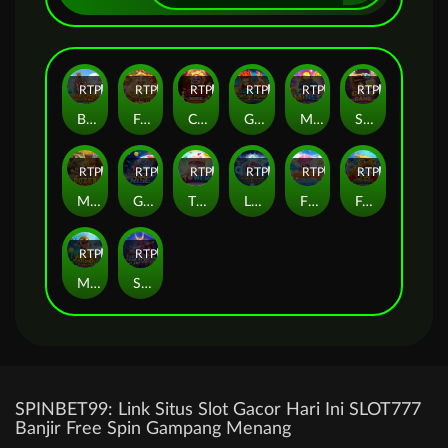
RTP
81%
RTP
83%
RTP
86%
RTP
87%
RTP
86%
RTP
87%
BAO CHUAN FISHING
FA CHAI DOZER
CIRCUS DOZER
Gods Fortune Fishing
MINES
SUPER COLOR GAME
RTP
90%
RTP
80%
RTP
86%
RTP
91%
RTP
85%
RTP
94%
MONEY TREE DOZER
Go Go Rise
TOWER
LIGHTNING BOMB
FIERCE FISHING
FA CHAI FISHING
RTP
81%
RTP
88%
MONKEY KING FISHING
STAR HUNTER
SPINBET99: Link Situs Slot Gacor Hari Ini SLOT777
Banjir Free Spin Gampang Menang