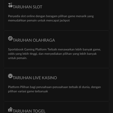
TARUHAN SLOT
Penyedia slot online dengan beragam pilihan game menarik yang
memudahkan pemain untuk mencapai jackpot
TARUHAN OLAHRAGA
Sportsbook Gaming Platform Terbaik menawarkan lebih banyak game,
odds yang lebih tinggi, dan menyediakan pilihan yang lebih banyak
untuk pemain.
TARUHAN LIVE KASINO
Platform Pilihan bagi perusahaan-perusahaan terbaik di dunia, dengan
pilihan variasi game terbanyak
TARUHAN TOGEL