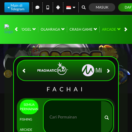
Main di
MASUK
DAF
Telegram
RACE
TOGEL
OLAHRAGA
CRASH GAME
ARCADE
PO
FACHAI
SEMUA
PERMAINAN
FISHING
ARCADE