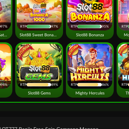
97%
RTP
97%
RTP
RTP
Slot88 Gates of Gatot Kaca 1000
Slot88 Sweet Bonanza 1000
Slot88 Bonanza
Mo
98%
RTP
89%
RTP
86%
RTP
Slot88 Gems
Mighty Hercules
T