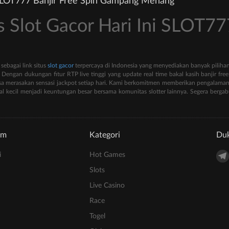
i SLOT777 Banjir Free Spin Gampang Menang
 Slot Gacor Hari Ini SLOT777
sebagai link situs
slot gacor
terpercaya di Indonesia yang menyediakan banyak pilihan 
engan dukungan fitur RTP live tinggi yang update real time bakal kasih banjir fre
isa merasakan sensasi jackpot setiap hari. Kami berkomitmen memberikan pengalama
 kecil menjadi keuntungan besar bersama komunitas slotter lainnya. Segera bergabu
rm
Kategori
Du
i
Hot Games
Slots
Live Casino
Race
Togel