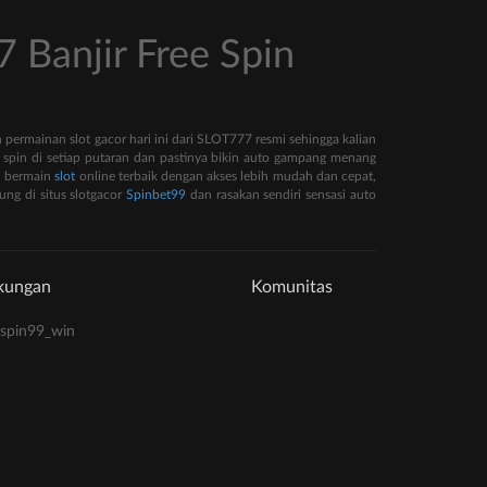
 Banjir Free Spin
permainan slot gacor hari ini dari SLOT777 resmi sehingga kalian
e spin di setiap putaran dan pastinya bikin auto gampang menang
n bermain
slot
online terbaik dengan akses lebih mudah dan cepat,
ng di situs slotgacor
Spinbet99
dan rasakan sendiri sensasi auto
kungan
Komunitas
spin99_win