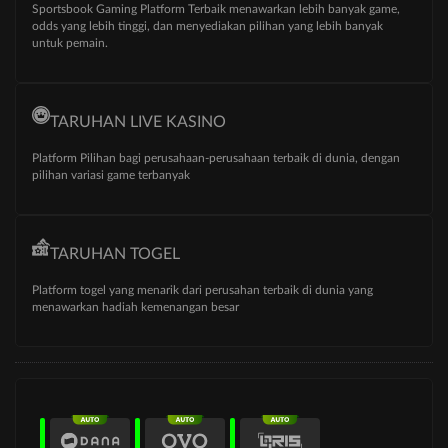
Sportsbook Gaming Platform Terbaik menawarkan lebih banyak game,
odds yang lebih tinggi, dan menyediakan pilihan yang lebih banyak
untuk pemain.
TARUHAN LIVE KASINO
Platform Pilihan bagi perusahaan-perusahaan terbaik di dunia, dengan
pilihan variasi game terbanyak
TARUHAN TOGEL
Platform togel yang menarik dari perusahan terbaik di dunia yang
menawarkan hadiah kemenangan besar