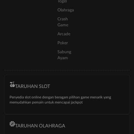
Togel
Olahraga
Crash
Game
Arcade
Poker
Sabung
Ayam
TARUHAN SLOT
Penyedia slot online dengan beragam pilihan game menarik yang
memudahkan pemain untuk mencapai jackpot
TARUHAN OLAHRAGA