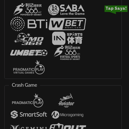
Tap Saya!
Crash Game