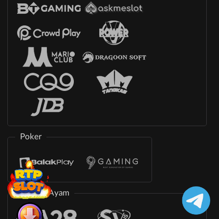
Poker
Sabung Ayam