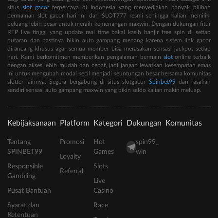
situs
slot gacor
terpercaya di Indonesia yang menyediakan banyak pilihan
permainan slot gacor hari ini dari SLOT777 resmi sehingga kalian memiliki
peluang lebih besar untuk meraih kemenangan maxwin. Dengan dukungan fitur
RTP live tinggi yang update real time bakal kasih banjir free spin di setiap
putaran dan pastinya bikin auto gampang menang karena sistem link gacor
dirancang khusus agar semua member bisa merasakan sensasi jackpot setiap
hari. Kami berkomitmen memberikan pengalaman bermain
slot
online terbaik
dengan akses lebih mudah dan cepat, jadi jangan lewatkan kesempatan emas
ini untuk mengubah modal kecil menjadi keuntungan besar bersama komunitas
slotter lainnya. Segera bergabung di situs slotgacor
Spinbet99
dan rasakan
sendiri sensasi auto gampang maxwin yang bikin saldo kalian makin meluap.
Kebijaksanaan
Platform
Kategori
Dukungan
Komunitas
Tentang
Promosi
Hot
spin99_
SPINBET99
Games
win
Loyalty
Responsible
Slots
Referral
Gambling
Live
Pusat Bantuan
Casino
Syarat dan
Race
Ketentuan