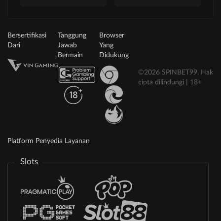
Bersertifikasi
Tanggung
Browser
Dari
Jawab
Yang
Bermain
Didukung
©2026 SPINBET99. Hak
cipta dilindungi | 18+
Platform Penyedia Layanan
Slots