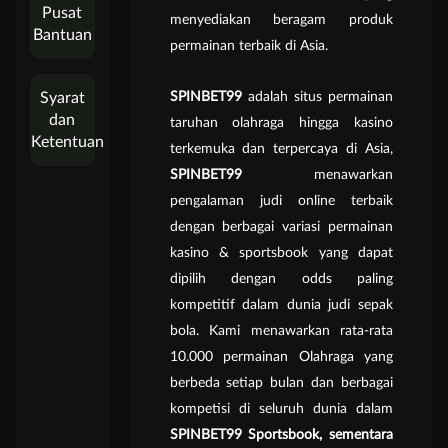
Pusat
menyediakan beragam produk
Bantuan
permainan terbaik di Asia.
Syarat
SPINBET99
adalah situs permainan
dan
taruhan olahraga hingga kasino
Ketentuan
terkemuka dan terpercaya di Asia,
SPINBET99
menawarkan
pengalaman judi online terbaik
dengan berbagai variasi permainan
kasino & sportsbook yang dapat
dipilih dengan odds paling
kompetitif dalam dunia judi sepak
bola. Kami menawarkan rata-rata
10.000 permainan Olahraga yang
berbeda setiap bulan dan berbagai
kompetisi di seluruh dunia dalam
SPINBET99 Sportsbook, sementara