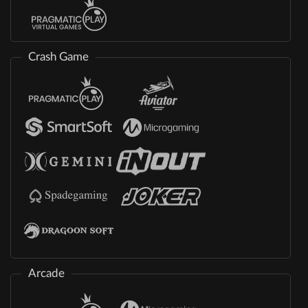
Crash Game
Arcade