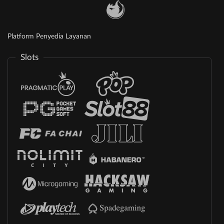
Platform Penyedia Layanan
Slots