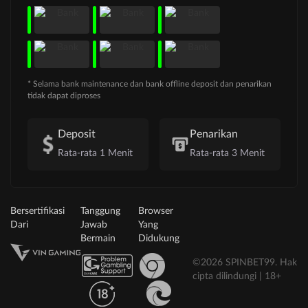
* Selama bank maintenance dan bank offline deposit dan penarikan
tidak dapat diproses
Deposit
Penarikan
Rata-rata 1 Menit
Rata-rata 3 Menit
Bersertifikasi
Tanggung
Browser
Dari
Jawab
Yang
Bermain
Didukung
©2026 SPINBET99. Hak
cipta dilindungi | 18+