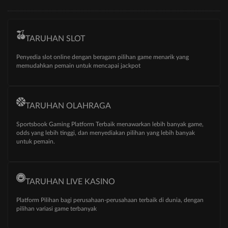
TARUHAN SLOT
Penyedia slot online dengan beragam pilihan game menarik yang
memudahkan pemain untuk mencapai jackpot
TARUHAN OLAHRAGA
Sportsbook Gaming Platform Terbaik menawarkan lebih banyak game,
odds yang lebih tinggi, dan menyediakan pilihan yang lebih banyak
untuk pemain.
TARUHAN LIVE KASINO
Platform Pilihan bagi perusahaan-perusahaan terbaik di dunia, dengan
pilihan variasi game terbanyak