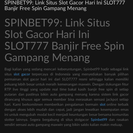
SPINBET99: Link Situs Slot Gacor Hari Ini SLOT777
Banjir Free Spin Gampang Menang
SPINBET99: Link Situs
Slot Gacor Hari Ini
SLOT777 Banjir Free Spin
Gampang Menang
Bagi kalian yang sedang mencari keberuntungan, Spinbet99 hadir sebagai link
situs
slot gacor
terpercaya di Indonesia yang menyediakan banyak pilihan
permainan slot gacor hari ini dari SLOT777 resmi sehingga kalian memiliki
peluang lebih besar untuk meraih kemenangan maxwin. Dengan dukungan fitur
RTP live tinggi yang update real time bakal kasih banjir free spin di setiap
putaran dan pastinya bikin auto gampang menang karena sistem link gacor
dirancang khusus agar semua member bisa merasakan sensasi jackpot setiap
hari. Kami berkomitmen memberikan pengalaman bermain
slot
online terbaik
dengan akses lebih mudah dan cepat, jadi jangan lewatkan kesempatan emas
ini untuk mengubah modal kecil menjadi keuntungan besar bersama komunitas
slotter lainnya. Segera bergabung di situs slotgacor
Spinbet99
dan rasakan
sendiri sensasi auto gampang maxwin yang bikin saldo kalian makin meluap.