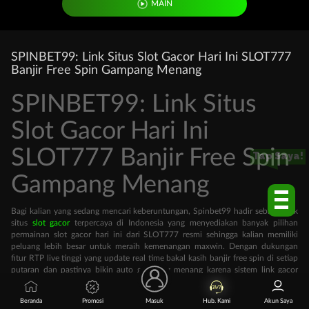
MAIN
SPINBET99: Link Situs Slot Gacor Hari Ini SLOT777
Banjir Free Spin Gampang Menang
SPINBET99: Link Situs
Slot Gacor Hari Ini
SLOT777 Banjir Free Spin
Tap Saya!
Gampang Menang
Bagi kalian yang sedang mencari keberuntungan, Spinbet99 hadir sebagai link
situs
slot gacor
terpercaya di Indonesia yang menyediakan banyak pilihan
permainan slot gacor hari ini dari SLOT777 resmi sehingga kalian memiliki
peluang lebih besar untuk meraih kemenangan maxwin. Dengan dukungan
fitur RTP live tinggi yang update real time bakal kasih banjir free spin di setiap
putaran dan pastinya bikin auto gampang menang karena sistem link gacor
dirancang khusus agar semua member bisa merasakan sensasi jackpot setiap
hari. Kami berkomitmen memberikan pengalaman bermain
slot
online terbaik
Beranda
Promosi
Masuk
Hub. Kami
Akun Saya
dengan akses lebih mudah dan cepat, jadi jangan lewatkan kesempatan emas