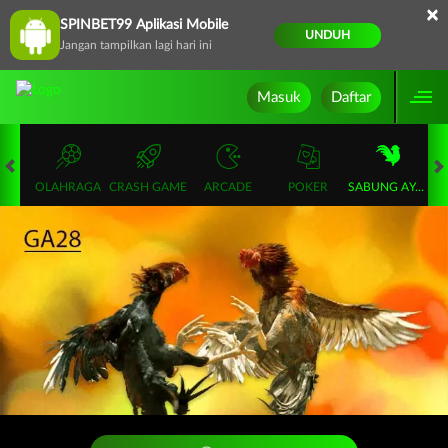
×
SPINBET99 Aplikasi Mobile
UNDUH
Jangan tampilkan lagi hari ini
Masuk
Daftar
L
OLAHRAGA
CRASH GAME
ARCADE
POKER
SABUNG AYAM