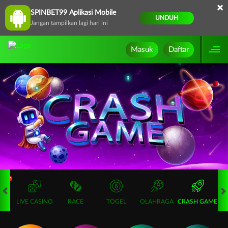
×
SPINBET99 Aplikasi Mobile
UNDUH
Jangan tampilkan lagi hari ini
Masuk
Daftar
S
LIVE CASINO
RACE
TOGEL
OLAHRAGA
CRASH GAME