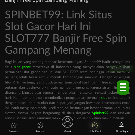
Banjir Free Spin Gampang Menang
SPINBET99: Link Situs
Slot Gacor Hari Ini
SLOT777 Banjir Free Spin
Gampang Menang
Bagi kalian yang sedang mencari keberuntungan, Spinbet99 hadir sebagai link
situs
slot gacor
terpercaya di Indonesia yang menyediakan banyak pilihan
Tap Saya!
permainan slot gacor hari ini dari SLOT777 resmi sehingga kalian memiliki
peluang lebih besar untuk meraih kemenangan maxwin. Dengan dukungan
fitur RTP live tinggi yang update real time bakal kasih banjir free spin di setiap
putaran dan pastinya bikin auto gampang menang karena sistem link gacor
dirancang khusus agar semua member bisa merasakan sensasi jackpot setiap
hari. Kami berkomitmen memberikan pengalaman bermain
slot
online terbaik
dengan akses lebih mudah dan cepat, jadi jangan lewatkan kesempatan emas
ini untuk mengubah modal kecil menjadi keuntungan besar bersama komunitas
slotter lainnya. Segera bergabung di situs slotgacor
Spinbet99
dan rasakan
sendiri sensasi auto gampang maxwin yang bikin saldo kalian makin meluap.
Beranda
Promosi
Masuk
Hub. Kami
Akun Saya