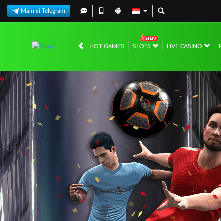
Main di Telegram
HOT GAMES
SLOTS
LIVE CASINO