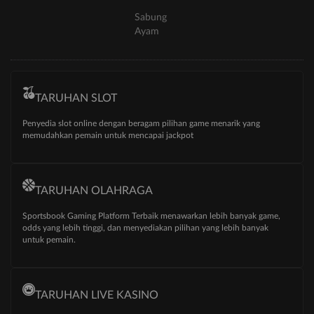
Sabung
Ayam
TARUHAN SLOT
Penyedia slot online dengan beragam pilihan game menarik yang
memudahkan pemain untuk mencapai jackpot
TARUHAN OLAHRAGA
Sportsbook Gaming Platform Terbaik menawarkan lebih banyak game,
odds yang lebih tinggi, dan menyediakan pilihan yang lebih banyak
untuk pemain.
TARUHAN LIVE KASINO