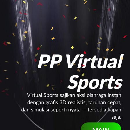
PP Virtual
Sports
Virtual Sports sajikan aksi olahraga instan
dengan grafis 3D realistis, taruhan cepat,
dan simulasi seperti nyata — tersedia kapan
saja.
MAIN