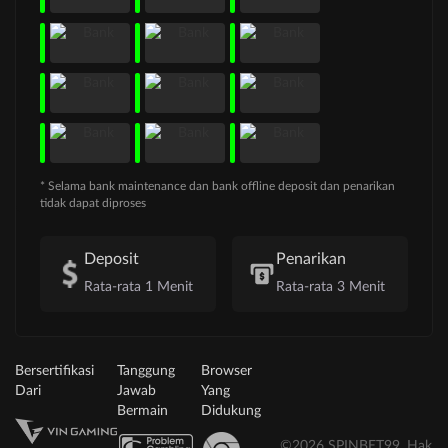
* Selama bank maintenance dan bank offline deposit dan penarikan
tidak dapat diproses
Deposit
Penarikan
Rata-rata 1 Menit
Rata-rata 3 Menit
Bersertifikasi
Tanggung
Browser
Dari
Jawab
Yang
Bermain
Didukung
©2026 SPINBET99. Hak