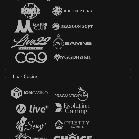
Live Casino