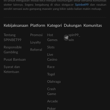
ini untuk mengubah modal kecil menjadi keuntungan besar bersama komunitas
slotter lainnya. Segera bergabung di situs slotgacor
Spinbet99
dan rasakan
sendiri sensasi auto gampang maxwin yang bikin saldo kalian makin meluap.
Kebijaksanaan
Platform
Kategori
Dukungan
Komunitas
Tentang
Promosi
Hot
spin99_
SPINBET99
Games
win
Loyalty
Responsible
Slots
Referral
Gambling
Live
Pusat Bantuan
Casino
Syarat dan
Race
Ketentuan
Togel
Olahraga
Crash
Game
Arcade
Poker