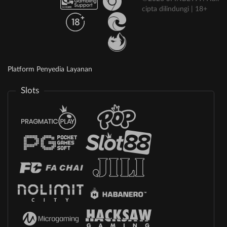
cipta dilindungi | 18+
Platform Penyedia Layanan
Slots