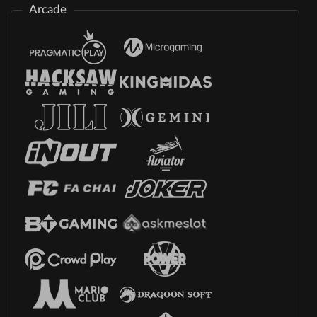
Arcade