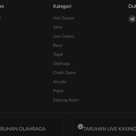
rm
Kategori
Du
i
Hot Games
Slots
Live Casino
Race
Togel
Olahraga
Crash Game
Arcade
Poker
Sabung Ayam
ARUHAN OLAHRAGA
TARUHAN LIVE KASIN