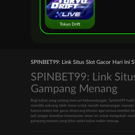
Tokyo Drift
SPINBET99: Link Situs Slot Gacor Hari In
SPINBET99: Link Situs
Gampang Menang
Bagi kalian yang sedang mencari keberuntungan, Spinbet99 hadir 
memiliki peluang lebih besar untuk meraih kemenangan maxwin. D
karena sistem link gacor dirancang khusus agar semua member b
jadi jangan lewatkan kesempatan emas ini untuk mengubah modal
gampang maxwin yang bikin saldo kalian makin meluap.