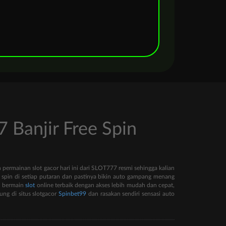
 Banjir Free Spin
permainan slot gacor hari ini dari SLOT777 resmi sehingga kalian
e spin di setiap putaran dan pastinya bikin auto gampang menang
n bermain
slot
online terbaik dengan akses lebih mudah dan cepat,
ng di situs slotgacor
Spinbet99
dan rasakan sendiri sensasi auto