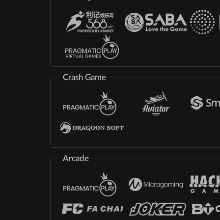
Crash Game
Arcade