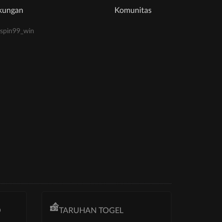
kungan
Komunitas
spin99_win
O
TARUHAN TOGEL