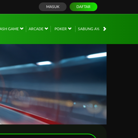
MASUK
DAFTAR
PROMOSI
ASH GAME
ARCADE
POKER
SABUNG AYAM