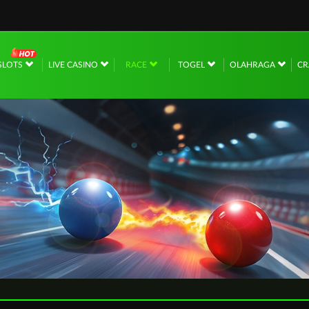
SLOTS
LIVE CASINO
RACE
TOGEL
OLAHRAGA
CR