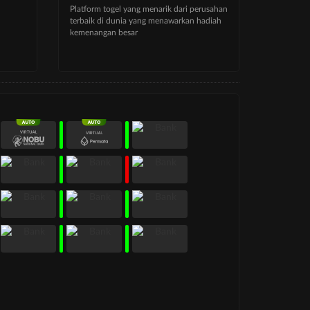
Platform togel yang menarik dari perusahan
terbaik di dunia yang menawarkan hadiah
kemenangan besar