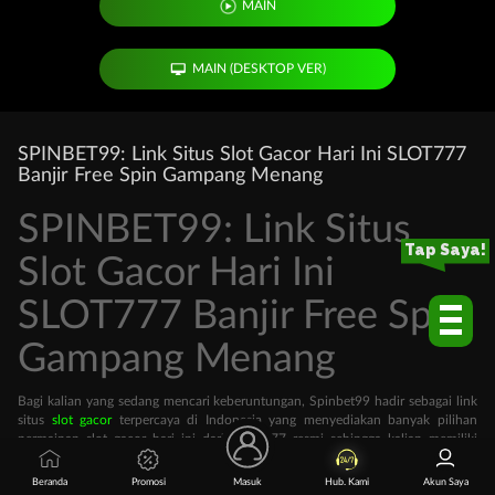
MAIN
MAIN (DESKTOP VER)
SPINBET99: Link Situs Slot Gacor Hari Ini SLOT777
Banjir Free Spin Gampang Menang
SPINBET99: Link Situs
Tap Saya!
Slot Gacor Hari Ini
SLOT777 Banjir Free Spin
Gampang Menang
Bagi kalian yang sedang mencari keberuntungan, Spinbet99 hadir sebagai link
situs
slot gacor
terpercaya di Indonesia yang menyediakan banyak pilihan
permainan slot gacor hari ini dari SLOT777 resmi sehingga kalian memiliki
peluang lebih besar untuk meraih kemenangan maxwin. Dengan dukungan
fitur RTP live tinggi yang update real time bakal kasih banjir free spin di setiap
Beranda
Promosi
Masuk
Hub. Kami
Akun Saya