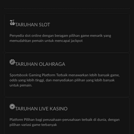
TARUHAN SLOT
Penyedia slot online dengan beragam pilihan game menarik yang
memudahkan pemain untuk mencapai jackpot
TARUHAN OLAHRAGA
Sportsbook Gaming Platform Terbaik menawarkan lebih banyak game,
odds yang lebih tinggi, dan menyediakan pilihan yang lebih banyak
untuk pemain.
TARUHAN LIVE KASINO
Platform Pilihan bagi perusahaan-perusahaan terbaik di dunia, dengan
pilihan variasi game terbanyak