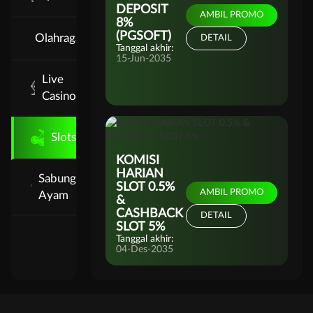
DEPOSIT
AMBIL PROMO
8%
(PGSOFT)
Olahraga
DETAIL
Tanggal akhir:
15-Jun-2035
Live
Casino
Slots
KOMISI
HARIAN
Sabung
SLOT 0.5%
AMBIL PROMO
Ayam
&
CASHBACK
DETAIL
SLOT 5%
Tanggal akhir:
04-Des-2035