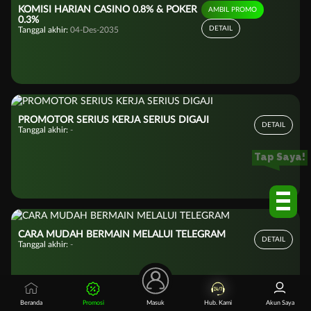
KOMISI HARIAN CASINO 0.8% & POKER
AMBIL PROMO
0.3%
DETAIL
Tanggal akhir:
04-Des-2035
PROMOTOR SERIUS KERJA SERIUS DIGAJI
DETAIL
Tanggal akhir:
-
Tap Saya!
CARA MUDAH BERMAIN MELALUI TELEGRAM
DETAIL
Tanggal akhir:
-
Beranda
Promosi
Masuk
Hub. Kami
Akun Saya